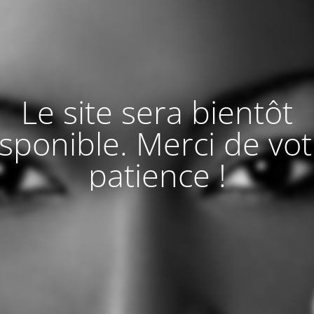
Le site sera bientôt
isponible. Merci de vot
patience !